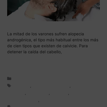
La mitad de los varones sufren alopecia
androgénica, el tipo más habitual entre los más
de cien tipos que existen de calvicie. Para
detener la caída del cabello,
Leer más
Cuidado del cabello
Alopecia
,
Alopecia masculina
,
Champú
anticaída
,
Finasteride
,
Minoxidil
,
Plasma Rico en
Plaquetas (PRP)
,
Tratamiento capilar