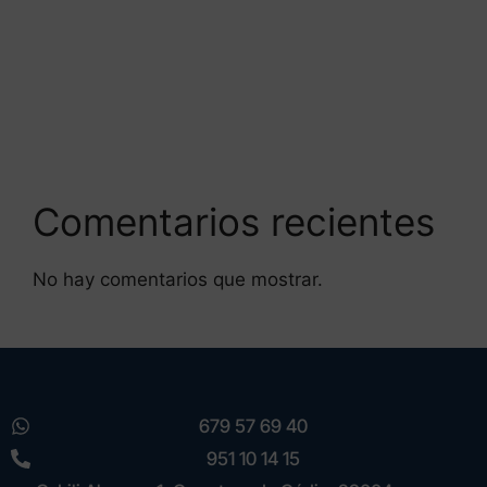
¿Causan los fijadores de pelo alopecia?
¿Se puede prevenir la caída del pelo?
¿Cómo afecta el cloro de la piscina a mi pelo?
Comentarios recientes
No hay comentarios que mostrar.
679 57 69 40
951 10 14 15