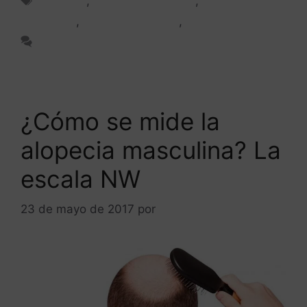
Alopecia
,
Alopecia femenina
,
Alopecia
masculina
,
Caída del cabello
,
FAQ
Deja un comentario
¿Cómo se mide la
alopecia masculina? La
escala NW
23 de mayo de 2017
por
ANTONIOBURGOS