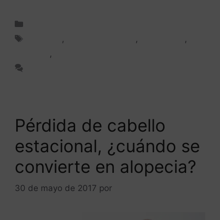
Tratamiento capilar
Alopecia
,
Caída del cabello
,
Finasteride
,
Minoxidil
,
Tratamiento capilar
Deja un comentario
Pérdida de cabello
estacional, ¿cuándo se
convierte en alopecia?
30 de mayo de 2017
por
ANTONIOBURGOS