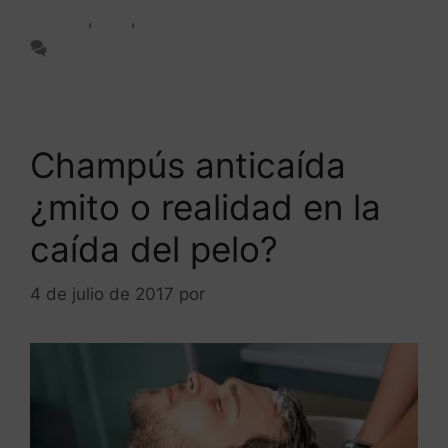
cabello
,
FUE
,
Injerto capilar
Deja un comentario
Champús anticaída
¿mito o realidad en la
caída del pelo?
4 de julio de 2017
por
ANTONIOBURGOS