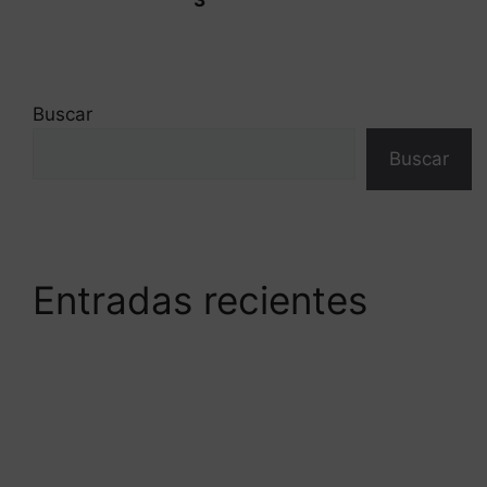
Buscar
Buscar
Entradas recientes
Medicina Capilar: ¿La alternativa al injerto
capilar?
El doctor Antonio Burgos estrena un innovador
software para el diagnóstico capilar en
Andalucía