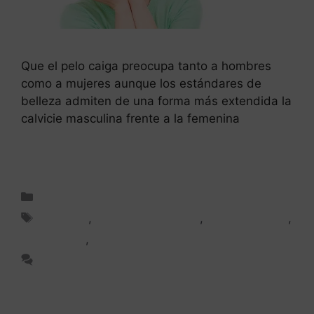
Que el pelo caiga preocupa tanto a hombres
como a mujeres aunque los estándares de
belleza admiten de una forma más extendida la
calvicie masculina frente a la femenina
Leer más
Consulta capilar
Alopecia
,
Alopecia femenina
,
Escala Ludwig
,
FUE Patchy
,
Mujer
Deja un comentario