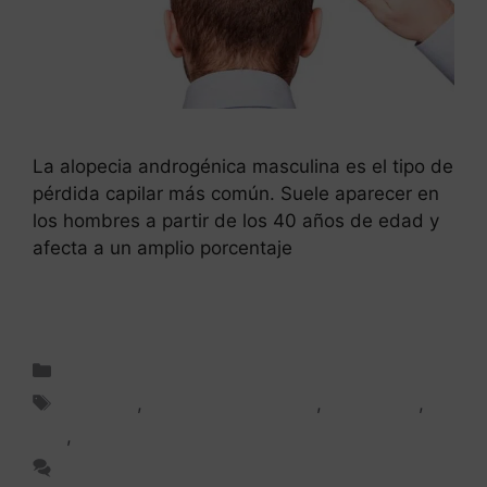
La alopecia androgénica masculina es el tipo de
pérdida capilar más común. Suele aparecer en
los hombres a partir de los 40 años de edad y
afecta a un amplio porcentaje
Leer más
Injerto capilar
Alopecia
,
Alopecia masculina
,
Escala NW
,
FAQ
,
Hamilton-Norwood
Deja un comentario