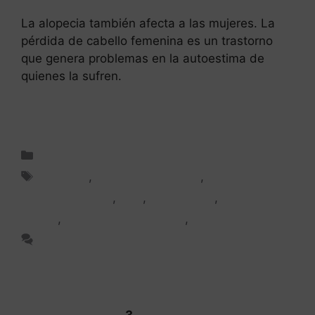
La alopecia también afecta a las mujeres. La
pérdida de cabello femenina es un trastorno
que genera problemas en la autoestima de
quienes la sufren.
Leer más
Injerto capilar
Alopecia
,
Alopecia femenina
,
Follicular Unit
Extraction (FUE)
,
FUE
,
FUE Patchy
,
Injerto
capilar
,
Injerto capilar Madrid
,
Mujer
Deja un comentario
←
Anterior
1
2
3