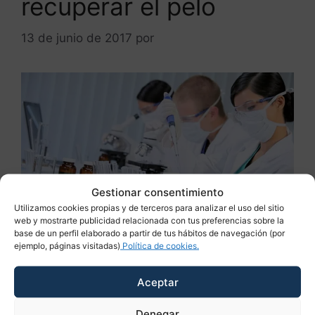
recuperar el pelo
13 de junio de 2017
por
ANTONIOBURGOS
Gestionar consentimiento
Utilizamos cookies propias y de terceros para analizar el uso del sitio
web y mostrarte publicidad relacionada con tus preferencias sobre la
base de un perfil elaborado a partir de tus hábitos de navegación (por
ejemplo, páginas visitadas)
Política de cookies.
La bioestimulación capilar mediante infiltración
de plasma rico en plaquetas (PRP) es uno de
Aceptar
los tratamientos que los expertos consideran en
Denegar