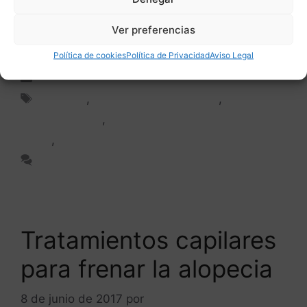
la actualidad más eficaces contra la alopecia
Ver preferencias
Leer más
Política de cookies
Política de Privacidad
Aviso Legal
Tratamiento capilar
Alopecia
,
Bioestimulación capilar
,
Factores
de crecimiento
,
Plasma Rico en Plaquetas
(PRP)
,
Tratamiento capilar
Deja un comentario
Tratamientos capilares
para frenar la alopecia
8 de junio de 2017
por
ANTONIOBURGOS