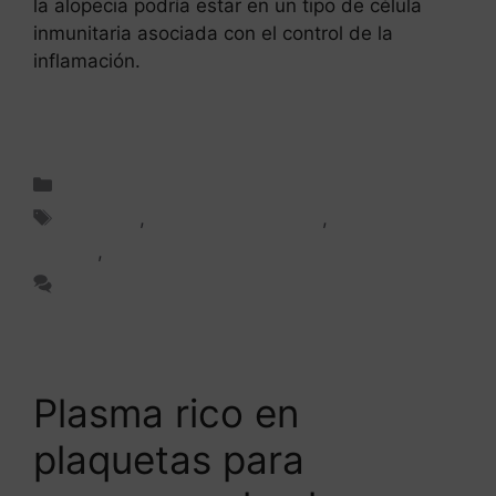
la alopecia podría estar en un tipo de célula
inmunitaria asociada con el control de la
inflamación.
Leer más
Tratamiento capilar
Alopecia
,
Alopecia masculina
,
Caída del
cabello
,
Células madre
Deja un comentario
Plasma rico en
plaquetas para