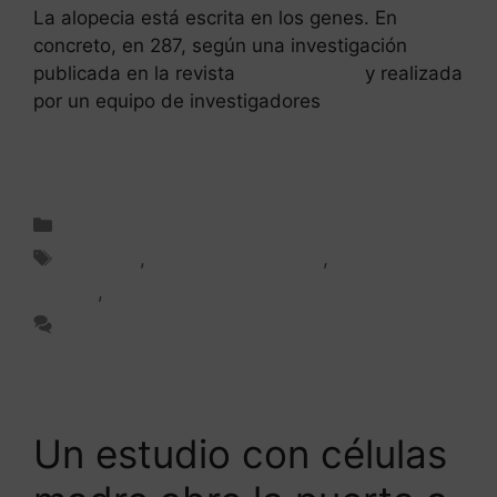
La alopecia está escrita en los genes. En
concreto, en 287, según una investigación
publicada en la revista
PloSGenetics
y realizada
por un equipo de investigadores
Leer más
Consulta capilar
Alopecia
,
Alopecia masculina
,
Caída del
cabello
,
Genética
Deja un comentario
Un estudio con células