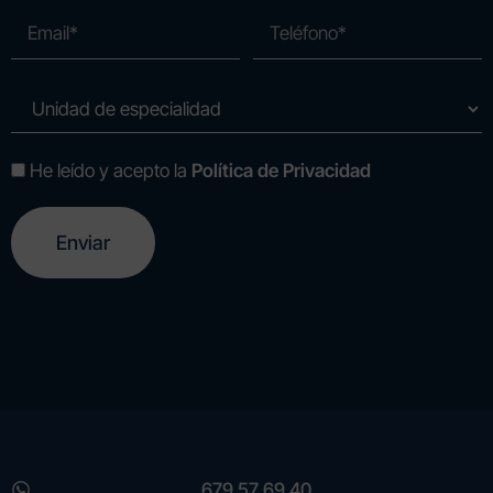
He leído y acepto la
Política de Privacidad
A
l
t
e
r
n
a
t
i
v
e
679 57 69 40