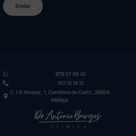
l
t
e
r
n
a
t
i
v
e
679 57 69 40
:
951 10 14 15
C. Lili Alvarez, 1, Carretera de Cádiz, 29004
Málaga