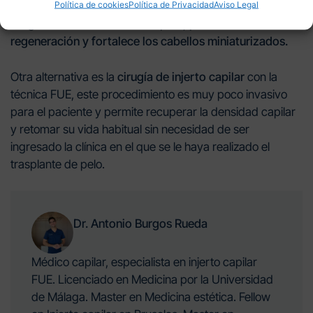
Política de cookies
Política de Privacidad
Aviso Legal
médico capilar
de la alopecia del Doctor Antonio
Burgos
ralentiza la caída del pelo, potencia su
regeneración y fortalece los cabellos miniaturizados.
Otra alternativa es la
cirugía de injerto capilar
con la
técnica FUE, este procedimiento es muy poco invasivo
para el paciente y permite recuperar la densidad capilar
y retomar su vida habitual sin necesidad de ser
ingresado la clínica en el que se le haya realizado el
trasplante de pelo.
Dr. Antonio Burgos Rueda
Médico capilar, especialista en injerto capilar
FUE. Licenciado en Medicina por la Universidad
de Málaga. Master en Medicina estética. Fellow