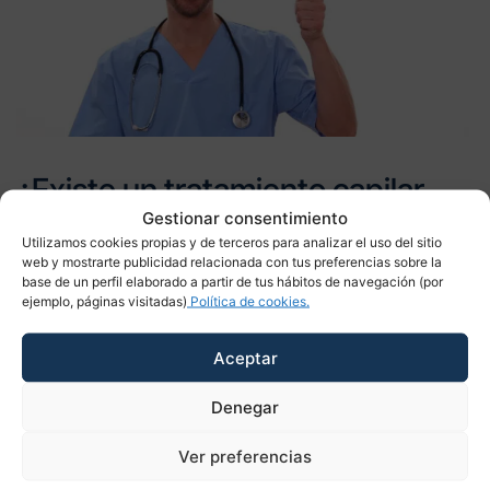
¿Existe un tratamiento capilar
Gestionar consentimiento
contra la alopecia?
Utilizamos cookies propias y de terceros para analizar el uso del sitio
web y mostrarte publicidad relacionada con tus preferencias sobre la
Ante cualquiera de los tres tipos de alopecia, lo
base de un perfil elaborado a partir de tus hábitos de navegación (por
ejemplo, páginas visitadas)
Política de cookies.
aconsejable es ponerse en manos de un tricólogo, el
médico especialista en el cuidado del pelo, que valorará
Aceptar
las causas y las características de cada paciente para
indicar el tratamiento más adecuado a cada caso.
La
Denegar
eficacia de los champús anticaída no está
probada
, puesto que este tipo de productos no pueden
Ver preferencias
penetrar en la raíz folicular
;
por contra, el
tratamiento