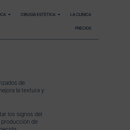
ICA
CIRUGÍA ESTÉTICA
LA CLÍNICA
PRECIOS
anzados de
jora la textura y
ar los signos del
a producción de
necida.