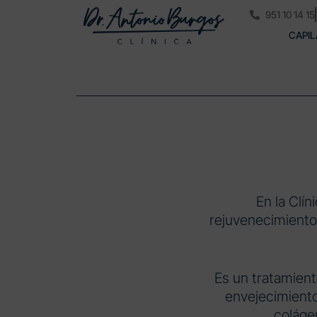
951 10 14 15
CAPIL
En la Clí
rejuvenecimiento
Es un tratamient
envejecimiento
coláge