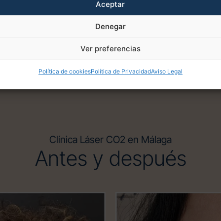
cada paciente as
Aceptar
Denegar
Ver preferencias
Política de cookies
Política de Privacidad
Aviso Legal
Clínica Láser CO2 en Málaga
Antes y después