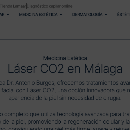
Tienda Lamaar
Diagnóstico capilar online
AR
MEDICINA ESTÉTICA
DERMATOLOGÍA
ÉSTÉT
Medicina Estética
Láser CO2 en Málaga
nica Dr. Antonio Burgos, ofrecemos tratamientos av
 facial con Láser CO2, una opción innovadora que me
apariencia de la piel sin necesidad de cirugía.
o completo que utiliza tecnología avanzada para trat
 de la piel, promoviendo la regeneración celular y l
no, consiguiendo una piel más firme, suave y rejuve