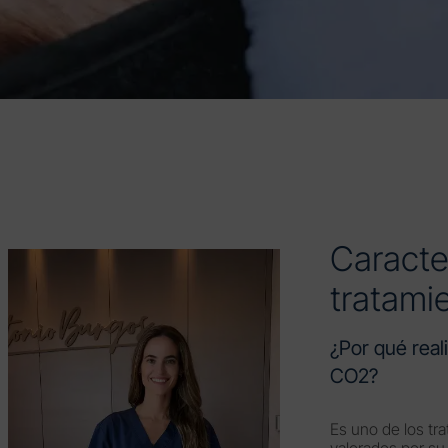
Caracter
tratami
¿Por qué real
CO2?
Es uno de los tr
valorados por su