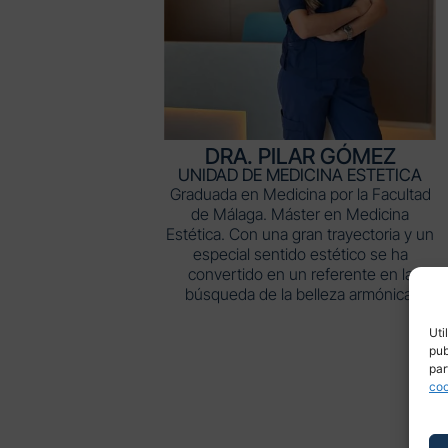
DRA. PILAR GÓMEZ
UNIDAD DE MEDICINA ESTETICA
Graduada en Medicina por la Facultad
de Málaga. Máster en Medicina
Estética. Con una gran trayectoria y un
especial sentido estético se ha
convertido en un referente en la
búsqueda de la belleza armónica.
Uti
pub
par
coo