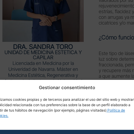
rejuvenecimiento 
estrías, flacidez
con arrugas ya m
cicatrices y/o ma
¿Cómo funcio
DRA. SANDRA TORO
UNIDAD DE MEDICINA ESTETICA Y
Este tipo de lás
CAPILAR
luz sobre determ
Licenciada en Medicina por la
fraccionada, perm
Univeridad de Navarra. Máster en
y recupere más r
Medicina Estética, Regenerativa y
a que aumente l
Antienvejecimiento por la Universidad
Complutense de Madrid. Amplia
Gestionar consentimiento
¿Cuánto duran
experiencia como especialista en
Wellaging.
lizamos cookies propias y de terceros para analizar el uso del sitio web y mostrar
licidad relacionada con tus preferencias sobre la base de un perfil elaborado a
Una vez realizad
tir de tus hábitos de navegación (por ejemplo, páginas visitadas)
Política de
recuperación, la
kies.
importante reno
resultado. Los 
dependiendo del 