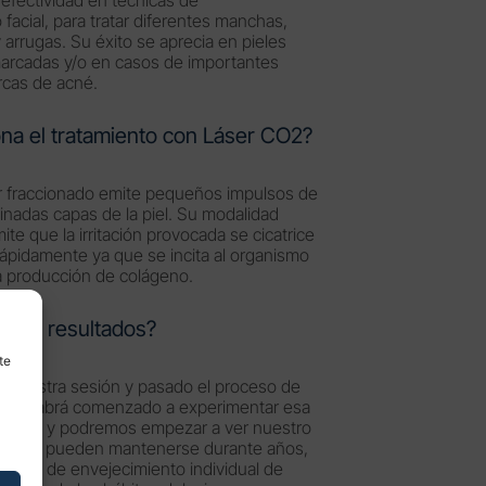
facial, para tratar diferentes manchas,
 y arrugas. Su éxito se aprecia en pieles
arcadas y/o en casos de importantes
rcas de acné.
na el tratamiento con Láser CO2?
er fraccionado emite pequeños impulsos de
inadas capas de la piel. Su modalidad
ite que la irritación provocada se cicatrice
ápidamente ya que se incita al organismo
a producción de colágeno.
 los resultados?
te
a nuestra sesión y pasado el proceso de
 piel habrá comenzado a experimentar esa
vación y podremos empezar a ver nuestro
efectos pueden mantenerse durante años,
ritmo de envejecimiento individual de