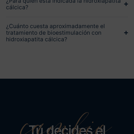
¿Para quién está indicada la hidroxiapatita
cálcica?
¿Cuánto cuesta aproximadamente el
tratamiento de bioestimulación con
hidroxiapatita cálcica?
cambio
Tú decides el