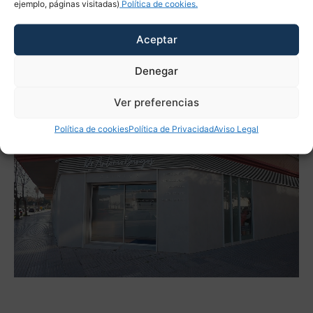
ejemplo, páginas visitadas)
Política de cookies.
personal y sistemas de seguridad avanzados.
Aceptar
Solicite una cita
Denegar
Ver preferencias
Política de cookies
Política de Privacidad
Aviso Legal