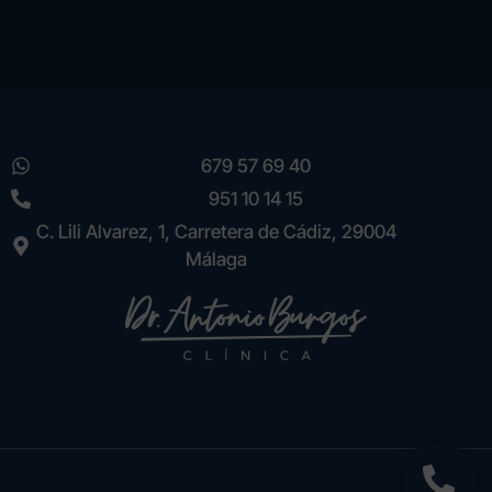
r
n
a
t
i
v
e
679 57 69 40
:
951 10 14 15
C. Lili Alvarez, 1, Carretera de Cádiz, 29004
Málaga