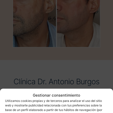
Clínica Dr. Antonio Burgos
Un espacio diseñado y creado por y para el
Gestionar consentimiento
paciente bajo un enfoque centrado en su confort y
Utilizamos cookies propias y de terceros para analizar el uso del sitio
seguridad. Rigurosas medidas de higiene,
web y mostrarte publicidad relacionada con tus preferencias sobre la
protocolos de esterilización, capacitación del
base de un perfil elaborado a partir de tus hábitos de navegación (por