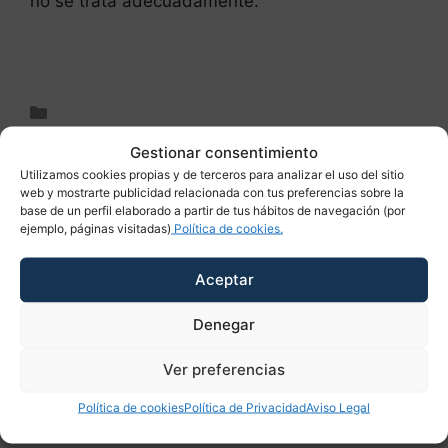
no se trata adecuadamente.
Leer más
Cuidado del cabello
Alopecia
,
alopecia seborreica
,
dermatitis
,
Gestionar consentimiento
dermatitis seborreica
,
seborreica
Utilizamos cookies propias y de terceros para analizar el uso del sitio
web y mostrarte publicidad relacionada con tus preferencias sobre la
Deja un comentario
base de un perfil elaborado a partir de tus hábitos de navegación (por
ejemplo, páginas visitadas)
Política de cookies.
Aceptar
Buscar
Denegar
Buscar
Ver preferencias
Política de cookies
Política de Privacidad
Aviso Legal