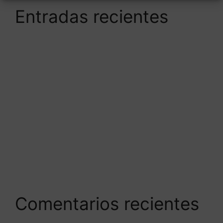
Entradas recientes
Medicina Capilar: ¿La alternativa al injerto
capilar?
El doctor Antonio Burgos estrena un innovador
software para el diagnóstico capilar en
Andalucía
¿Causan los fijadores de pelo alopecia?
¿Se puede prevenir la caída del pelo?
¿Cómo afecta el cloro de la piscina a mi pelo?
Comentarios recientes