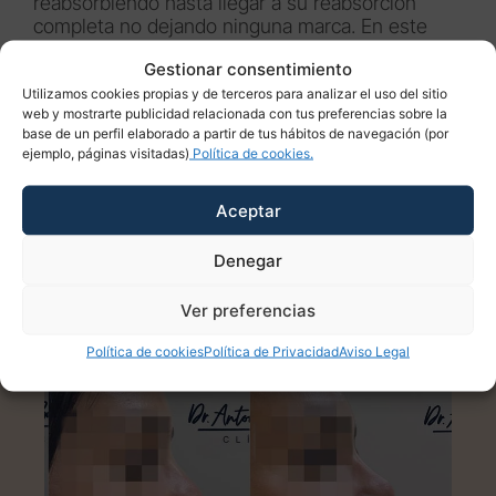
reabsorbiendo hasta llegar a su reabsorción
completa no dejando ninguna marca. En este
punto, si el paciente desea volver a remodelar la
Gestionar consentimiento
zona, deberá acudir de nuevo a consulta para un
nuevo tratamiento.
Utilizamos cookies propias y de terceros para analizar el uso del sitio
web y mostrarte publicidad relacionada con tus preferencias sobre la
base de un perfil elaborado a partir de tus hábitos de navegación (por
ejemplo, páginas visitadas)
Política de cookies.
Aceptar
Rellenos faciales Málaga
Antes y después
Denegar
Ver preferencias
Política de cookies
Política de Privacidad
Aviso Legal