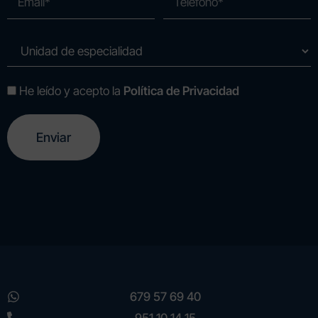
He leído y acepto la
Política de Privacidad
A
l
t
e
r
n
a
t
i
v
e
679 57 69 40
:
951 10 14 15