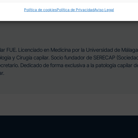
gencias de cada paciente.
Política de cookies
Política de Privacidad
Aviso Legal
pilar FUE. Licenciado en Medicina por la Universidad de Málaga
icología y Cirugía capilar. Socio fundador de SERECAP (Socied
cretario. Dedicado de forma exclusiva a la patología capilar d
ar.