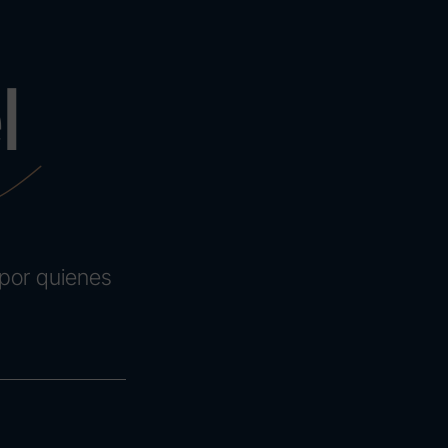
o
l
por quienes