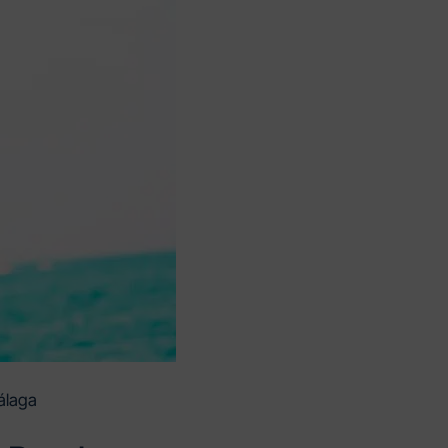
álaga