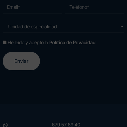
He leído y acepto la
Política de Privacidad
A
l
t
e
r
n
a
t
i
v
e
679 57 69 40