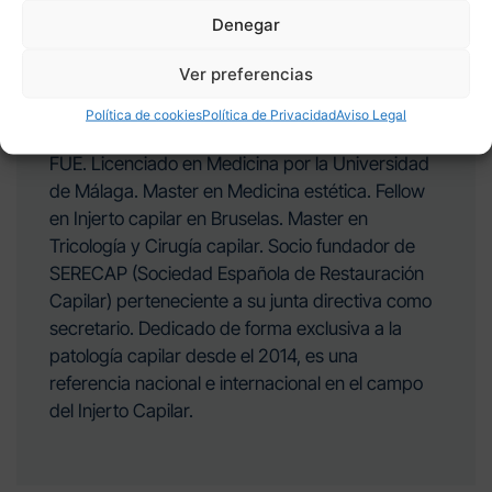
Denegar
Ver preferencias
Dr. Antonio Burgos Rueda
Política de cookies
Política de Privacidad
Aviso Legal
Médico capilar, especialista en injerto capilar
FUE. Licenciado en Medicina por la Universidad
de Málaga. Master en Medicina estética. Fellow
en Injerto capilar en Bruselas. Master en
Tricología y Cirugía capilar. Socio fundador de
SERECAP (Sociedad Española de Restauración
Capilar) perteneciente a su junta directiva como
secretario. Dedicado de forma exclusiva a la
patología capilar desde el 2014, es una
referencia nacional e internacional en el campo
del Injerto Capilar.