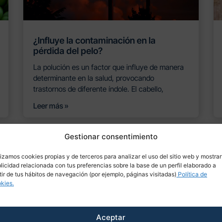
¿Influye la contaminación en la
pérdida del pelo?
La polución es un factor que influye de manera
determinante en la salud, provocando
trastornos de diferente índole. El cabello,
Leer más »
Gestionar consentimiento
lizamos cookies propias y de terceros para analizar el uso del sitio web y mostrar
licidad relacionada con tus preferencias sobre la base de un perfil elaborado a
tir de tus hábitos de navegación (por ejemplo, páginas visitadas)
Política de
kies.
Aceptar