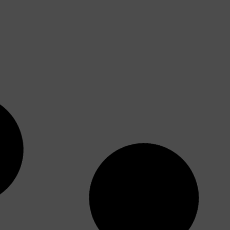
¿En qué consiste la técnica FUE de
injerto capilar?
Cada vez son más las personas que deciden
pasar por el quirófano para acabar con su
problema de alopecia.
Leer más »