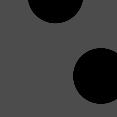
Alopecia difusa. ¿Qué es?, causas,
diagnóstico y tratamiento
La alopecia difusa es un tipo de pérdida de pelo
en el que todo el cuero cabelludo se ve
afectado
Leer más »