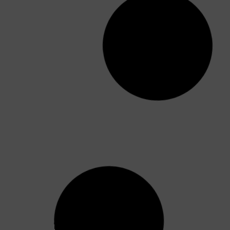
Injerto capilar: Trasplante de pelo con
técnica FUE
El injerto capilar o trasplante de pelo con la
técnica FUE (Follicular Unit Extraction) es un
tipo de intervención
Leer más »