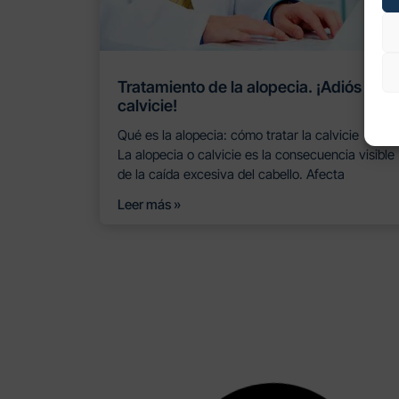
Tratamiento de la alopecia. ¡Adiós a la
calvicie!
Qué es la alopecia: cómo tratar la calvicie
La alopecia o calvicie es la consecuencia visible
de la caída excesiva del cabello. Afecta
Leer más »