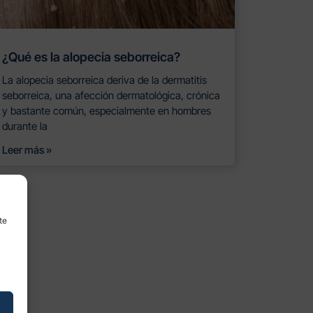
¿Qué es la alopecia seborreica?
La alopecia seborreica deriva de la dermatitis
seborreica, una afección dermatológica, crónica
y bastante común, especialmente en hombres
durante la
Leer más »
te