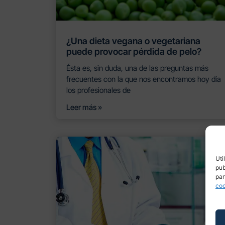
¿Una dieta vegana o vegetariana
puede provocar pérdida de pelo?
Ésta es, sin duda, una de las preguntas más
frecuentes con la que nos encontramos hoy día
los profesionales de
Leer más »
Uti
pub
par
coo