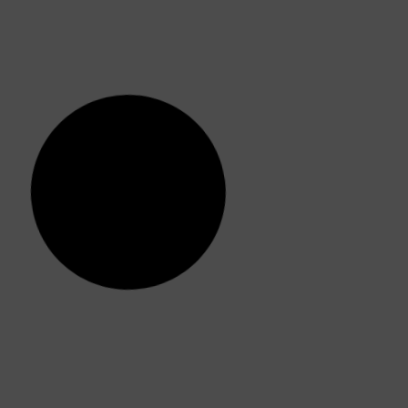
¿En qué se diferencian las técnicas
FUT y FUE de injerto capilar?
Someterse a un injerto capilar es una de las
soluciones más efectivas para poner freno a la
alopecia pero, aunque
Leer más »