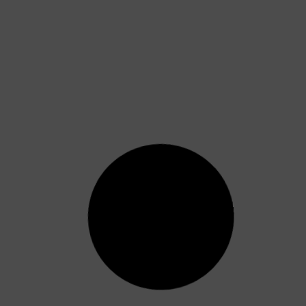
20 preguntas frecuentes a la hora de
someterse a un injerto capilar
Cuando una persona sufre un problema grave
de alopecia, una de la soluciones que más
garantías de éxito ofrece es
Leer más »